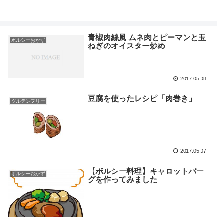
の移
ート
青椒肉絲風 ムネ肉とピーマンと玉
ボルシーおかず
ねぎのオイスター炒め
2017.05.08
豆腐を使ったレシピ「肉巻き」
グルテンフリー
2017.05.07
【ボルシー料理】キャロットバー
ボルシーおかず
グを作ってみました