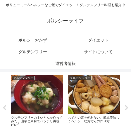
ボリューミー＆ヘルシーなご飯でダイエット！グルテンフリー料理も紹介中
ボルシーライフ
ボルシーおかず
ダイエット
グルテンフリー
サイトについて
運営者情報
グルテンフリー
グルテンフリー
ダ
グルテンフリーのすいとんを作って
おでんの素を使わない、簡単美味し
【小
みた。山芋と米粉でバッチリ再現
くヘルシーなおでんの作り方
小豆
(*’ω’*)