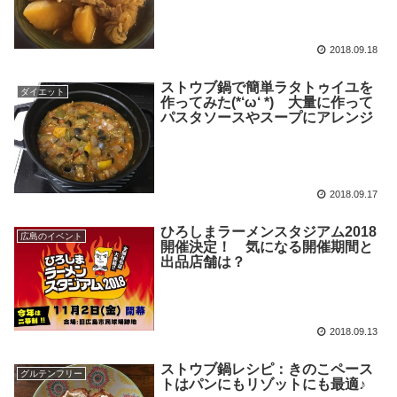
2018.09.18
ストウブ鍋で簡単ラタトゥイユを
ダイエット
作ってみた(*‘ω‘ *) 大量に作って
パスタソースやスープにアレンジ
2018.09.17
ひろしまラーメンスタジアム2018
広島のイベント
開催決定！ 気になる開催期間と
出品店舗は？
2018.09.13
ストウブ鍋レシピ：きのこペース
グルテンフリー
トはパンにもリゾットにも最適♪