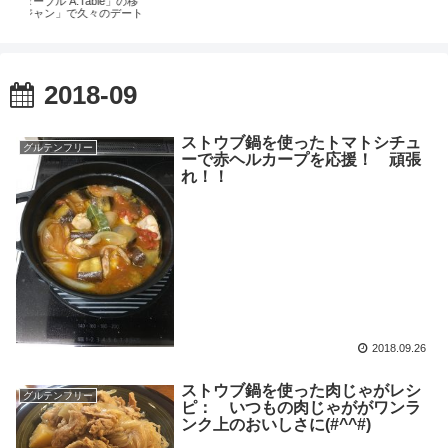
」の移
グ
デート
ル
2018-09
ストウブ鍋を使ったトマトシチュ
グルテンフリー
ーで赤ヘルカープを応援！ 頑張
れ！！
2018.09.26
ストウブ鍋を使った肉じゃがレシ
グルテンフリー
ピ： いつもの肉じゃががワンラ
ンク上のおいしさに(#^^#)