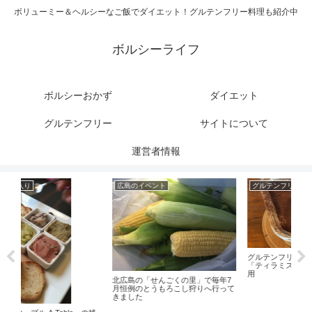
ボリューミー＆ヘルシーなご飯でダイエット！グルテンフリー料理も紹介中
ボルシーライフ
ボルシーおかず
ダイエット
グルテンフリー
サイトについて
運営者情報
広島のイベント
グルテンフリー
グ
グルテンフリーのスイーツレシピ
「ティラミス」コイガクボのパン使
用
北広島の「せんごくの里」で毎年7
月恒例のとうもろこし狩りへ行って
きました