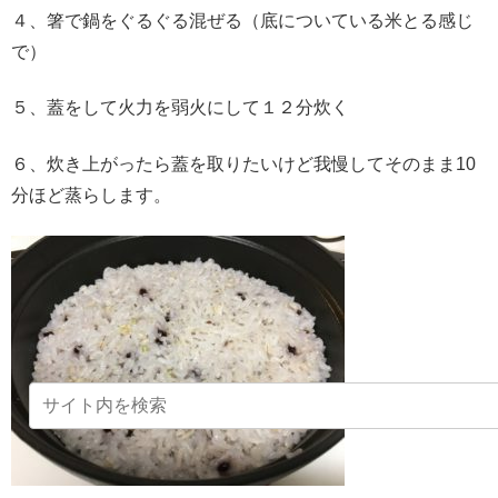
４、箸で鍋をぐるぐる混ぜる（底についている米とる感じ
で）
５、蓋をして火力を弱火にして１２分炊く
６、炊き上がったら蓋を取りたいけど我慢してそのまま10
分ほど蒸らします。