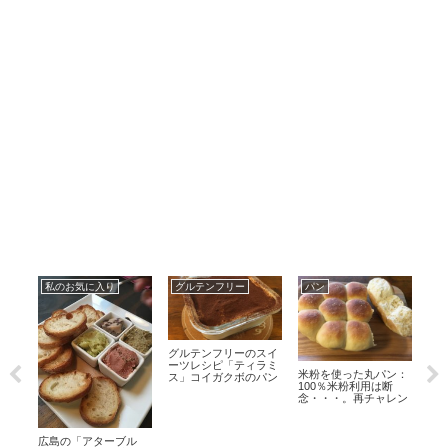
私のお気に入り
グルテンフリー
パン
広
グルテンフリーのスイ
ーツレシピ「ティラミ
米粉を使った丸パン：
北
ス」コイガクボのパン
100％米粉利用は断
里
使用
念・・・。再チャレン
と
ジします！！
っ
わせ
広島の「アターブル