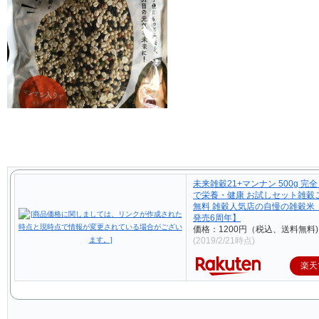
未来雑穀21+マンナン 500g 完全
で栄養・健康 お試しセット雑穀
無料 雑穀人気店の自慢の雑穀米
発売6周年】
価格：1200円（税込、送料無料)
(2019/2/21時点)
楽天