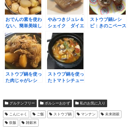
おでんの素を使わ
やみつきジュレ＆
ストウブ鍋レシ
ない、簡単美味し
シェイク ダイエ
ピ：きのこペース
くヘルシーなおで
ット2週間
トはパンにもリゾ
んの作り方
目 ”(-“”-)”
ットにも最適♪
ストウブ鍋を使っ
ストウブ鍋を使っ
た肉じゃがレシ
たトマトシチュー
ピ： いつもの肉
で赤ヘルカープを
じゃががワンラン
応援！ 頑張
ク上のおいしさに
れ！！
グルテンフリー
ボルシーおかず
私のお気に入り
(#^^#)
こんにゃく
ご飯
ストウブ鍋
マンナン
未来雑穀
炊飯
雑穀米