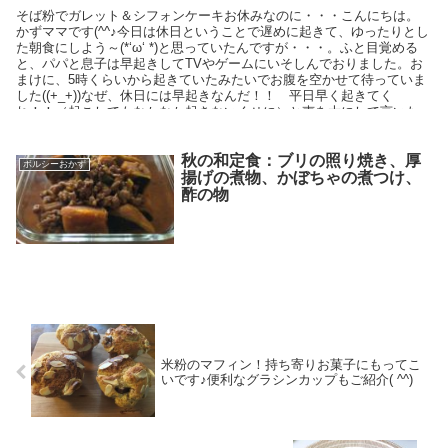
そば粉でガレット＆シフォンケーキお休みなのに・・・こんにちは。
かずママです(^^♪今日は休日ということで遅めに起きて、ゆったりとし
た朝食にしよう～(*‘ω‘ *)と思っていたんですが・・・。ふと目覚める
と、パパと息子は早起きしてTVやゲームにいそしんでおりました。お
まけに、5時くらいから起きていたみたいでお腹を空かせて待っていま
した((+_+))なぜ、休日には早起きなんだ！！ 平日早く起きてく
れ！！（起こしてもなかなか起きないくせに）と声を大にして言いた
いところです。「朝食～」「朝ごはーん」「お腹減ったー」の矢の催
促ですので、しょうがなく起きましたよ・・・( ;∀;)そば粉ミックスを
使ってガレットどうせ作るなら美味しいものを。家
秋の和定食：ブリの照り焼き、厚
ボルシーおかず
揚げの煮物、かぼちゃの煮つけ、
酢の物
米粉のマフィン！持ち寄りお菓子にもってこ
いです♪便利なグラシンカップもご紹介( ^^)