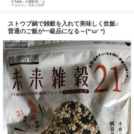
ダの作
A.Table」の移転先「ム
ージャン」で久々のデ
ート( ´艸｀)
ストウブ鍋で雑穀を入れて美味しく炊飯♪
普通のご飯が一級品になる～(*‘ω‘ *)
グルテンフリー