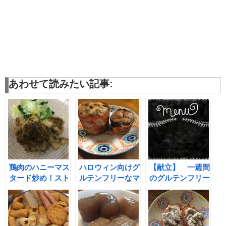
あわせて読みたい記事:
鶏肉のハニーマス
ハロウィン向けグ
【献立】 一週間
タード炒め！スト
ルテンフリーなマ
のグルテンフリー
ウブ鍋の威力でと
フィン＆お財布に
献立を立てる。
ってもジューシー
も体にもやさしい
な仕上がりに♪
ボルシー肉丼