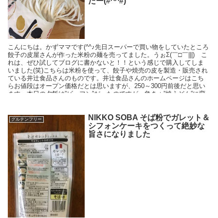
たー(#^^#)
こんにちは。かずママです(^^♪先日スーパーで買い物をしていたところ
餃子の皮屋さんが作った米粉の麺を売ってました。うぉΣ(￣□￣|||) こ
れは、ぜひ試してブログに書かないと！！という感じで購入してしま
いました(笑)こちらは米粉を使って、餃子や焼売の皮を製造・販売され
ている井辻食品さんのものです。井辻食品さんのホームページはこち
らお値段はオープン価格だとは思いますが、250～300円前後だと思い
ます。本日の夕飯は”ビーフン”だったのですが、急きょ”焼うどん”に変
更です♪触感茹でる前のものを触った感じはツルツル・キュって感じで
うどんとは違う感触です。気になるカロリー米粉で作っているからカ
ロリーが高めかな？？？と思い計算してみると・・
NIKKO SOBA そば粉でガレット＆
グルテンフリー
シフォンケーキをつくって絶妙な
旨さになりました