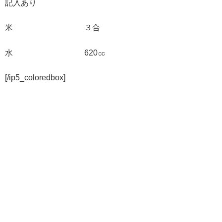
記入あり
米 ３合
水 620㏄
[/ip5_coloredbox]