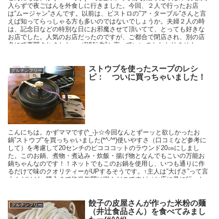
入らずで夜ごはんを外食しに行きました。今回、２人で行ったお店
は”ムージャン”さんです。以前は、ビストロの”ア・ターブル”さんと言
えば知ってらっしゃる方も多いのではないでしょうか。夫婦２人の時
は、記念日などの特別な日にお邪魔させて頂いてて、とっても好きな
お店でした。人気のお店だったのですが、ご都合で閉店され、別の店
名にて再開されました。（”移転先”と言っていいのかわかりません
が。。。）今回は14時～お酒が楽しめるお店となっております。今回
のお店はシェフお一人で切り盛りされているので、以前のようにコー
ス料理はありません(´;ω;｀)しかーし！依然と同じ美味しさとコストパ
ストウブを使ったスープのレシ
グルテンフリー
ピ： ついに買っちゃいました！
こんにちは。かずママです(^_-)-☆今回なんとずーッと欲しかったお
鍋”ストウブ”を買っちゃいました(*^-^*)使いやすさ（口コミなど参考に
して）を考慮して20センチのピコココットのラウンド20㎝にしまし
た。このお鍋、煮物・煮込み・炊飯・揚げ物となんでもこいの万能お
鍋ちゃんなのです！！ネットでもこのお鍋を使用し、いつも通りに作
るだけで味のクオリティーがUPするそうです。↑主人は”大げさ”って言
うんだけど～購入まで約半年間は悩んだのですが（お店に見に行った
り、ネットで検索したりとetc…）今回楽天さんのスーパセールでなん
と半額以下になっており（もちろん並行輸入品ですし、クーポン使用
なのですが(笑)
餃子の皮屋さんが作った米粉の麺
グルテンフリー
（井辻食品さん）を食べてみまし