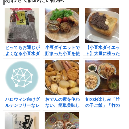
とってもお通じが
小豆ダイエットで
【小豆水ダイエッ
よくなる小豆水ダ
貯まった小豆を使
ト】大量に残った
イエットをおスス
って、コロッケを
小豆であんこを作
メ
作りました
ります。
ハロウィン向けグ
おでんの素を使わ
旬のお楽しみ「竹
ルテンフリーなレ
ない、簡単美味し
の子ご飯」「竹の
シピ「かぼちゃの
くヘルシーなおで
子の煮物」
グラタン」
んの作り方