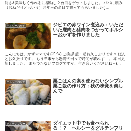
利さ&美味しく作れるに感動し２台目をゲットしました。 パパに頼み
（おねだりともいう）お年玉の名目で買ってもらいました( ...
ジビエの赤ワイン煮込み：いただ
ボルシーおかず
いた鹿肉と猪肉をつかってボルシ
ーおかずを作りました
こんにちは。かずママです(#^.^#) ご挨拶 超・超お久しぶりです♬ ほん
とお久振りです。 もう年末から怒涛の日々で時間が取れず…。 本日更
新しました。 またつたないブログですが、付き合いくださいね～(...
栗ごはんの素を使わないシンプル
ボルシーおかず
栗ご飯の作り方：秋の味覚を楽し
んで
ダイエット中でも食べられ
グルテンフリー
る！？ ヘルシー＆グルテンフリ