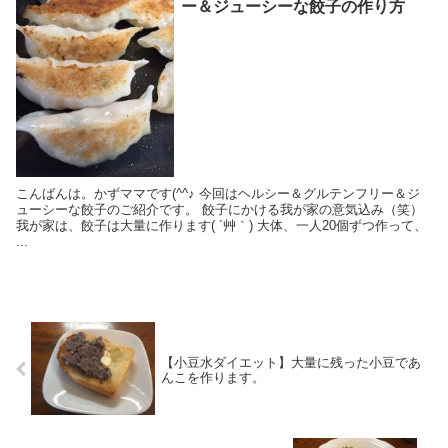
ー＆ジューシーな餃子の作り方
こんばんは。かずママです(^^♪ 今回はヘルシー＆グルテンフリー＆ジ
ューシーな餃子のご紹介です。 餃子にかける我が家の意気込み（笑）
我が家は、餃子は大量に作ります( ´艸｀) 大体、一人20個ずつ作って、
...
【小豆水ダイエット】大量に残った小豆であ
んこを作ります。