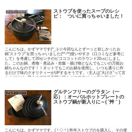
ストウブを使ったスープのレシ
グルテンフリー
ピ： ついに買っちゃいました！
こんにちは。かずママです(^_-)-☆今回なんとずーッと欲しかったお
鍋”ストウブ”を買っちゃいました(*^-^*)使いやすさ（口コミなど参考に
して）を考慮して20センチのピコココットのラウンド20㎝にしまし
た。このお鍋、煮物・煮込み・炊飯・揚げ物となんでもこいの万能お
鍋ちゃんなのです！！ネットでもこのお鍋を使用し、いつも通りに作
るだけで味のクオリティーがUPするそうです。↑主人は”大げさ”って言
うんだけど～購入まで約半年間は悩んだのですが（お店に見に行った
り、ネットで検索したりとetc…）今回楽天さんのスーパセールでなん
と半額以下になっており（もちろん並行輸入品ですし、クーポン使用
なのですが(笑)
グルテンフリーのグラタン（一
グルテンフリー
応）：オーバルホットプレートの
ストウブ鍋が新入りに～( ´艸｀)
こんにちは。かずママです。(＾◇＾) 昨年ストウブのを購入し、その便