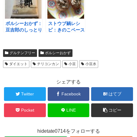
ボルシーおかず：
ストウブ鍋レシ
豆吉郎のしっとり
ピ：きのこペース
おからを使ったお
トはパンにもリゾ
からサラダ
ットにも最適♪
グルテンフリー
ボルシーおかず
ダイエット
チリコンカン
小豆
小豆水
シェアする
Twitter
Facebook
はてブ
Pocket
LINE
コピー
hidetate0714をフォローする