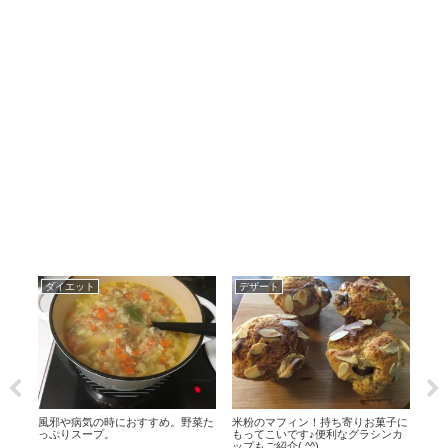
ダイエット
デザート
グ
味し
風邪や病気の時におすすめ。野菜た
米粉のマフィン！持ち寄りお菓子に
グル
っぷりスープ。
もってこいです♪便利なグラシンカ
腐で
ップもご紹介( ^^)
作り