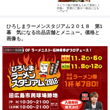
ストウブ鍋で雑穀を入れて美味しく
グル
炊飯♪ 普通のご飯が一級品になる
ルテ
～(*‘ω‘ *)
ひろしまラーメンスタジアム２０１８ 第1
幕 気になる出品店舗とメニュー。価格と
画像も。
広島のイベント