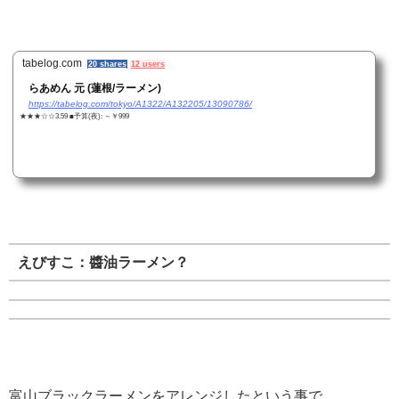
tabelog.com
20 shares
12 users
らあめん 元 (蓮根/ラーメン)
https://tabelog.com/tokyo/A1322/A132205/13090786/
★★★☆☆3.59 ■予算(夜): ～￥999
えびすこ：醬油ラーメン？
富山ブラックラーメンをアレンジしたという事で