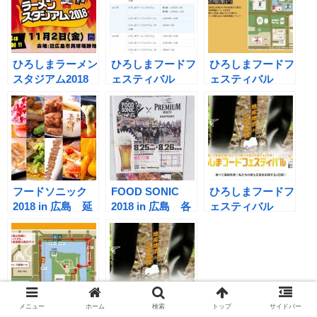
ひろしまラーメン
ひろしまフードフ
ひろしまフードフ
スタジアム2018
ェスティバル
ェスティバル
開催決定！ 気に
2018の開催日程
2018開催決定！
なる開催期間と出
は10月27日
10月27日～28日
品店舗は？
（土）・28日
10:00～17:00 ＠
（日）！?【広島
広島城周辺
の食のイベントま
とめ】
フードソニック
FOOD SONIC
ひろしまフードフ
2018 in 広島 延
2018 in 広島 各
ェスティバル
期後の再日程が決
店舗のメニューと
2018 出展され
定！
価格をご紹介
る店舗情報とメニ
(^^♪
ューを集めてみま
した。
メニュー
ホーム
検索
トップ
サイドバー