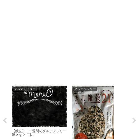
グルテンフリー
グルテンフリー
グ
粉利
【献立】 一週間のグルテンフリー
しま
献立を立てる。