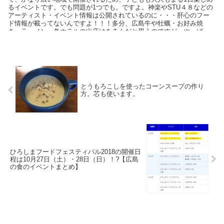
るイベントです。でも問題が1つでも。ですよ。神楽やSTU４８などの
アーティスト・イベント情報は公開されているのに・・・肝心のフー
ド情報が載ってないんですよ！！！多分、広島牛や牡蠣・お好み焼
き、ラーメン、各ホテルの出店はあるんだと思うのですが、やっぱ
り、せっかくなら美味しそう＆あまり食べる機会がないものを食べて
みたいじゃないですか！？ということで、出店を予定されているお店
や団体さんを勝手に紹介してしまうコーナーを作りました。あのお店
もっ！？って発見があ
とうもろこしを使ったコーンスープの作り
方。芯も使います。
ひろしまフードフェスティバル2018の開催日
程は10月27日（土）・28日（日）！?【広島
の食のイベントまとめ】