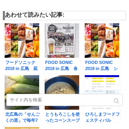
あわせて読みたい記事:
フードソニック
FOOD SONIC
FOOD SONIC
2018 in 広島 延
2018 in 広島 各
2018 in 広島 シ
期後の再日程が決
店舗のメニューと
ョップとメニュー
定！
価格をご紹介
一覧 絶対行くし
(^^♪
かない！！
北広島の「せんご
とうもろこしを使
ひろしまフードフ
くの里」で毎年7
ったコーンスープ
ェスティバル
月恒例のとうもろ
の作り方。芯も使
2018の開催日程