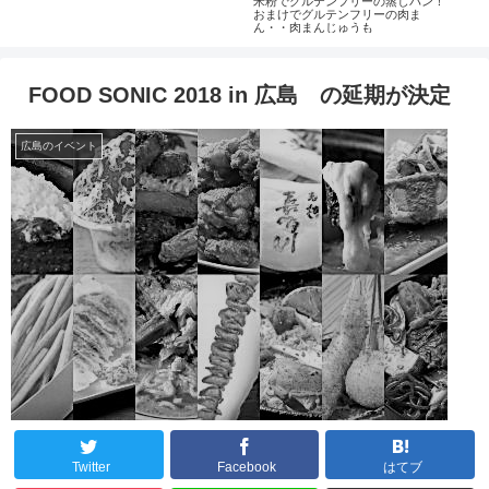
米粉でグルテンフリーの蒸しパン！
広島
おまけでグルテンフリーの肉ま
転先
ん・・肉まんじゅうも
( ´
FOOD SONIC 2018 in 広島 の延期が決定
広島のイベント
Twitter
Facebook
はてブ