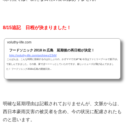
8/15追記 日程が決まりました！
voluthy-life.com
フードソニック 2018 in 広島 延期後の再日程が決定！
http://voluthy-life.com/archives/2344
こんばんは。こんな時間に投稿するのは久しぶりの、かずママです(#^^#) 今日はファミリープールで親子3人
で楽しんできました。その後、家でぼーーーっとしていたのですが、嬉しいニューズが飛び込んできまし
た！ フードソニック2018in広島の開催日決...
明確な延期理由は記載されておりませんが、文脈からは、
西日本豪雨災害の被災者を含め、今の状況に配慮されたも
のと思います。