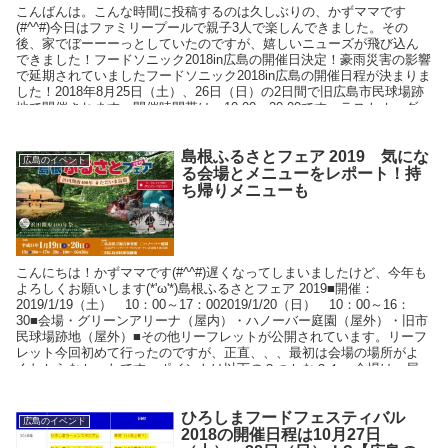
こんばんは。こんな時間に投稿するのは久しぶりの、かずママです
(#^^#)今日はファミリープールで親子3人で楽しんできました。その
後、家でぼーーーっとしていたのですが、嬉しいニューズが飛び込ん
できました！フードソニック2018in広島の開催日決定！豪雨災害の影響
で延期されていましたフードソニック2018in広島の開催日程が決まりま
した！2018年8月25日（土）、26日（日）の2日間で旧広島市民球場跡
地で開催されます。開催時間帯は、10:00～20:00です。ラストオーダー
は、19:30です。こちらに書いていました通り、もともと7月の開催予
定でしたが、豪雨災害の影響で延期となっていました。
島根ふるさとフェア 2019 気にな
広島のイベント
る会場とメニューをレポート！持
ち帰りメニューも
こんにちは！かずママです(#^^#)遅くなってしまいましたけど、今年も
よろしくお願いします(*'ω'*)島根ふるさとフェア 2019■開催：
2019/1/19（土） 10：00～17：002019/1/20（日） 10：00～16：
30■会場・グリーンアリーナ（屋内）・ハノーバー庭園（屋外）・旧市
民球場跡地（屋外）■その他リーフレットが公開されています。リーフ
レット今回初めて行ったのですが、正直、、、最初は会場の場所がよ
くわからなかったです。ポイントは以下の２つかな？１．会場は、屋
外と屋内があります２．旧市民球場から北側に会場が広がっています
今回は、屋外会場だけ行ってきましたのでフードメニューなどを紹介
していきますね。とってもにぎわ
ひろしまフードフェスティバル
広島のイベント
2018の開催日程は10月27日