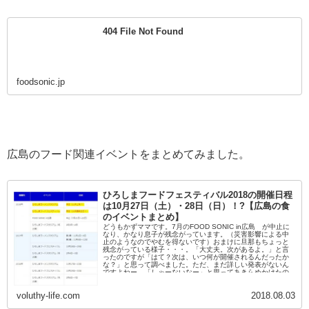
404 File Not Found
foodsonic.jp
広島のフード関連イベントをまとめてみました。
ひろしまフードフェスティバル2018の開催日程
は10月27日（土）・28日（日）！?【広島の食
のイベントまとめ】
どうもかずママです。7月のFOOD SONIC in広島 が中止に
なり、かなり息子が残念がっています。（災害影響による中
止のようなのでやむを得ないです）おまけに旦那もちょっと
残念がっている様子・・・。「大丈夫。次があるよ。」と言
ったのですが「はて？次は、いつ何が開催されるんだったか
な？」と思って調べました。ただ、まだ詳しい発表がないん
ですよねー。「しゃーないなー」と思ってあきらめかけたの
ですが息子が泣きそうな顔になってきたので「ちょっと待
て。ママに任せなさい」と待たせておいて息子の為に（＋し
voluthy-life.com
2018.08.03
ょ～がないので旦那の為にも）過去の広島のフードイベント
を調べて、次のイベントを予測してみました。2016年から3