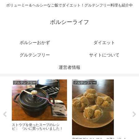
ボリューミー＆ヘルシーなご飯でダイエット！グルテンフリー料理も紹介中
ボルシーライフ
ボルシーおかず
ダイエット
グルテンフリー
サイトについて
運営者情報
グルテンフリー
グルテンフリー
私
って
ストウブを使ったスープのレシ
現
ピ： ついに買っちゃいました！