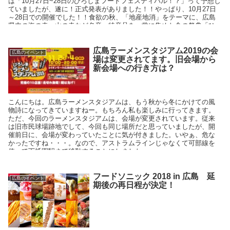
は「10月27日~28日のひろしまフードフェスティバル！？」って予想し
ていましたが、遂に！正式発表がありました！！やっぱり、10月27日
～28日での開催でした！！食欲の秋、「地産地消」をテーマに、広島
県内の海の幸、山の幸など名産、特産品を一堂に集めた食の祭典「ひ
ろしまフードフェスティバル」が、2018年で14回目を迎え開催されま
す。殻付焼き牡蠣の即売、各市町の故郷の味、各種米飯、麺類など、1
広島ラーメンスタジアム2019の会
広島のイベント
場は変更されてます。旧会場から
新会場への行き方は？
こんにちは。広島ラーメンスタジアムは、もう秋から冬にかけての風
物詩になってきていますねー。もちろん私も楽しみに行ってきます。
ただ、今回のラーメンスタジアムは、会場が変更されています。従来
は旧市民球場跡地でして、今回も同じ場所だと思っていましたが、開
催前日に、会場が変わっていたことに気が付きました。いやぁ、危な
かったですね・・・。なので、アストラムラインじゃなくて可部線を
使って下祗園駅まで移動することにしました。
フードソニック 2018 in 広島 延
広島のイベント
期後の再日程が決定！