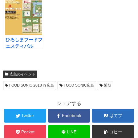
こし狩りへ行って
います。
は10月27日
きました
（土）・28日
（日）！?【広島
の食のイベントま
とめ】
ひろしまフードフ
ェスティバル
2018開催決定！
10月27日～28日
10:00～17:00 ＠
広島城周辺
広島のイベント
FOOD SONIC 2018 in 広島
FOOD SONIC広島
延期
シェアする
Twitter
Facebook
はてブ
Pocket
LINE
コピー