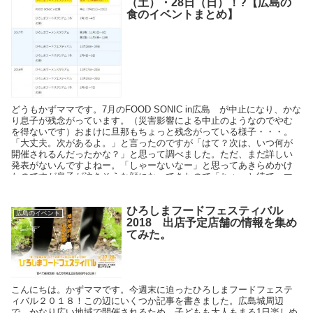
（土）・28日（日）！?【広島の
食のイベントまとめ】
どうもかずママです。7月のFOOD SONIC in広島 が中止になり、かな
り息子が残念がっています。（災害影響による中止のようなのでやむ
を得ないです）おまけに旦那もちょっと残念がっている様子・・・。
「大丈夫。次があるよ。」と言ったのですが「はて？次は、いつ何が
開催されるんだったかな？」と思って調べました。ただ、まだ詳しい
発表がないんですよねー。「しゃーないなー」と思ってあきらめかけ
たのですが息子が泣きそうな顔になってきたので「ちょっと待て。マ
マに任せなさい」と待たせておいて息子の為に（＋しょ～がないので
旦那の為にも）過去の広島のフードイベントを調べて、次のイベント
を予測してみました。2016年から3年間のひろしまフード関連イ
ひろしまフードフェスティバル
広島のイベント
2018 出店予定店舗の情報を集め
てみた。
こんにちは。かずママです。今週末に迫ったひろしまフードフェステ
ィバル２０１８！この辺にいくつか記事を書きました。広島城周辺
で、かなり広い地域で開催されるため、子どもも大人もまる1日楽しめ