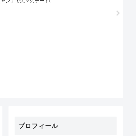
ジャン」で久々のデート(
で簡単
艸｀)
プロフィール