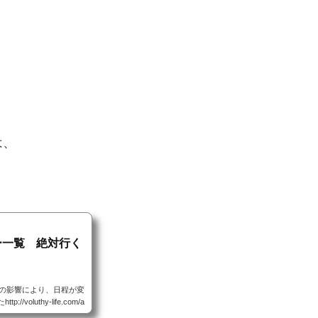
は、
ニュー一覧 絶対行く
雨災害の影響により、日程が変
uthy-life.com/a