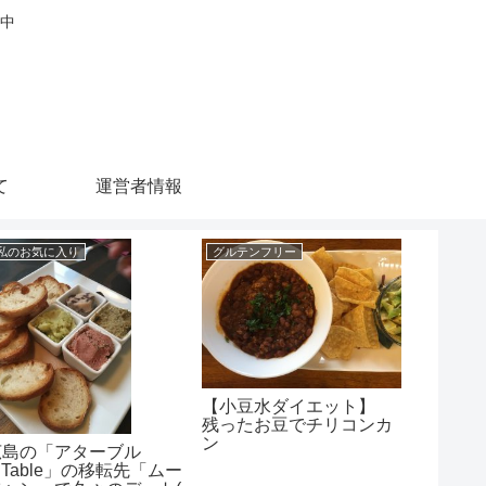
中
て
運営者情報
私のお気に入り
グルテンフリー
グルテン
【小豆水ダイエット】
残ったお豆でチリコンカ
ン
広島の「アターブル
グルテ
.Table」の移転先「ムー
♪ 米粉