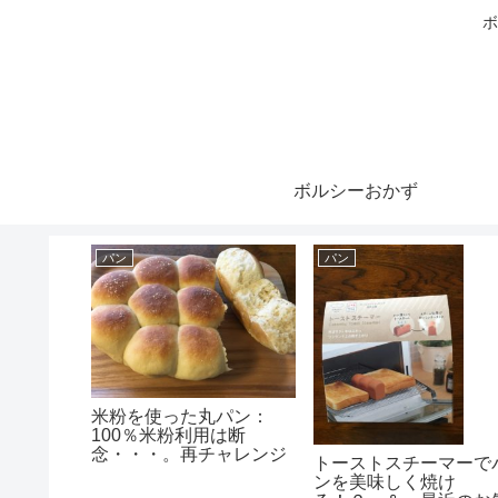
ボ
ボルシーおかず
パン
パン
ット】大
米粉を使った丸パン：
であんこ
100％米粉利用は断
念・・・。再チャレンジ
トーストスチーマーで
します！！
ンを美味しく焼け