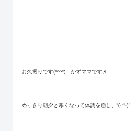
お久振りです(*^^*) かずママです♬
めっきり朝夕と寒くなって体調を崩し、”(-“”-)