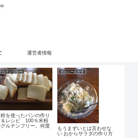
中
て
運営者情報
グルテンフリー
ボルシーおかず
グルテン
米粉を使ったパンの作り
【小豆
方＆レシピ 100％米粉
残った
でグルテンフリー。何度
ン
もうまずいとは言わせな
失敗の後に大成功!(^^)!
い おからサラダの作り方