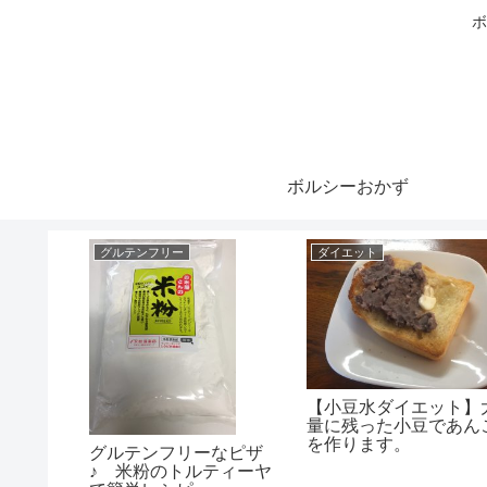
ボ
ボルシーおかず
グルテンフリー
ダイエット
った肉じ
【小豆水ダイエット】
いつもの
量に残った小豆であん
ランク上
を作ります。
グルテンフリーなピザ
#)
♪ 米粉のトルティーヤ