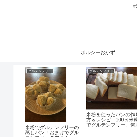
ボ
ボルシーおかず
グルテンフリー
グルテンフリー
！持ち寄
米粉を使ったパンの作
てこいで
方＆レシピ 100％米
シンカッ
でグルテンフリー。何
米粉でグルテンフリーの
も失敗の後に大成功!(^^
蒸しパン！おまけでグル