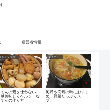
中
て
運営者情報
グルテンフリー
ダイエット
グルテン
グルテ
ツレシ
コイガ
おでんの素を使わない、
風邪や病気の時におすす
簡単美味しくヘルシーな
め。野菜たっぷりスー
おでんの作り方
プ。