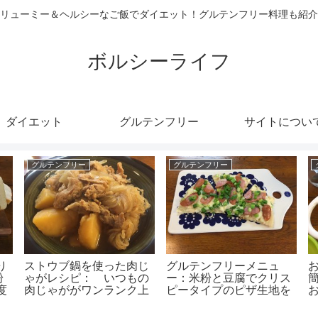
リューミー＆ヘルシーなご飯でダイエット！グルテンフリー料理も紹介
ボルシーライフ
ダイエット
グルテンフリー
サイトについ
グルテンフリー
グルテンフリー
り
ストウブ鍋を使った肉じ
グルテンフリーメニュ
粉
ゃがレシピ： いつもの
ー：米粉と豆腐でクリス
度
肉じゃががワンランク上
ピータイプのピザ生地を
)!
のおいしさに(#^^#)
作りました