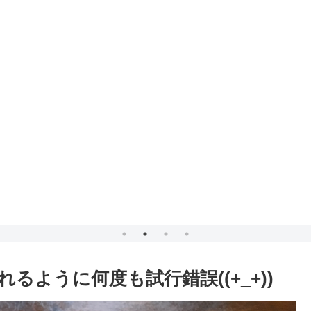
ように何度も試行錯誤((+_+))