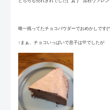
どちらも売れきれでした( ﾟДﾟ) 流石ヴァレ
唯一残ってたチョコパウダーでおめかしです(^
↑まぁ、チョコいっぱいで息子は💛でしたが